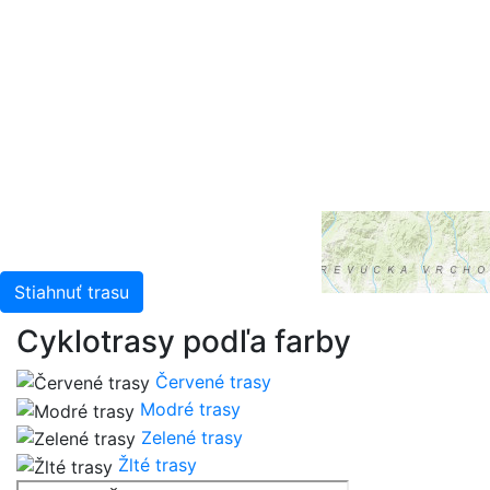
Leaflet
| Tiles © Esri — Esri, DeLorme, NAVTEQ, TomTom,
Intermap, iPC, USGS, FAO, NPS, NRCAN, GeoBase,
Kadaster NL, Ordnance Survey, Esri Japan, METI, Esri
China (Hong Kong), and the GIS User Community
Stiahnuť trasu
Cyklotrasy podľa farby
Červené trasy
Modré trasy
Zelené trasy
Žlté trasy