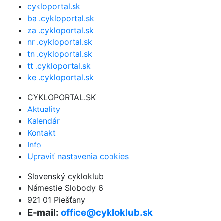
cykloportal.sk
ba .cykloportal.sk
za .cykloportal.sk
nr .cykloportal.sk
tn .cykloportal.sk
tt .cykloportal.sk
ke .cykloportal.sk
CYKLOPORTAL.SK
Aktuality
Kalendár
Kontakt
Info
Upraviť nastavenia cookies
Slovenský cykloklub
Námestie Slobody 6
921 01 Piešťany
E-mail:
office@cykloklub.sk