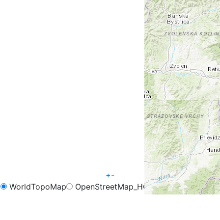
+
-
WorldTopoMap
OpenStreetMap_HOT
OpenCycleMap
FreeMap.sk - Turistika
FreeMap.sk - Cyklistika
Google Map
Google Hybrid