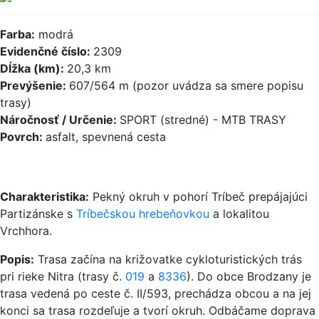
Farba:
modrá
Evidenčné číslo:
2309
Dĺžka (km):
20,3 km
Prevýšenie:
607/564 m (pozor uvádza sa smere popisu
trasy)
Náročnosť / Určenie:
SPORT (stredné) - MTB TRASY
Povrch:
asfalt, spevnená cesta
Charakteristika:
Pekný okruh v pohorí Tríbeč prepájajúci
Partizánske s
Tríbečskou hrebeňovkou
a lokalitou
Vrchhora.
Popis:
Trasa začína na križovatke cykloturistických trás
pri rieke Nitra (trasy č.
019
a
8336
). Do obce Brodzany je
trasa vedená po ceste č. II/593, prechádza obcou a na jej
konci sa trasa rozdeľuje a tvorí okruh. Odbáčame doprava