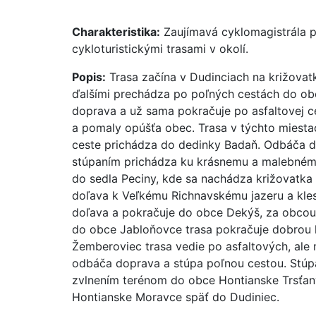
Charakteristika:
Zaujímavá cyklomagistrála p
cykloturistickými trasami v okolí.
Popis:
Trasa začína v Dudinciach na križovatk
ďalšími prechádza po poľných cestách do ob
doprava a už sama pokračuje po asfaltovej ce
a pomaly opúšťa obec. Trasa v týchto miesta
ceste prichádza do dedinky Badaň. Odbáča do
stúpaním prichádza ku krásnemu a malebnému
do sedla Peciny, kde sa nachádza križovatka v
doľava k Veľkému Richnavskému jazeru a kles
doľava a pokračuje do obce Dekýš, za obcou 
do obce Jabloňovce trasa pokračuje dobrou 
Žemberoviec trasa vedie po asfaltových, al
odbáča doprava a stúpa poľnou cestou. Stúpan
zvlnením terénom do obce Hontianske Trsťany.
Hontianske Moravce späť do Dudiniec.