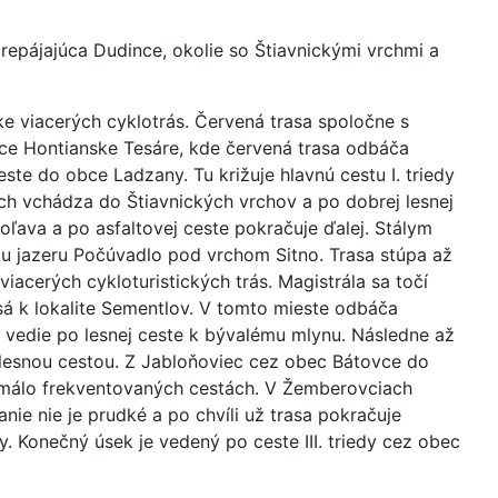
repájajúca Dudince, okolie so Štiavnickými vrchmi a
e viacerých cyklotrás. Červená trasa spoločne s
ce Hontianske Tesáre, kde červená trasa odbáča
ste do obce Ladzany. Tu križuje hlavnú cestu I. triedy
ch vchádza do Štiavnických vrchov a po dobrej lesnej
ľava a po asfaltovej ceste pokračuje ďalej. Stálym
 jazeru Počúvadlo pod vrchom Sitno. Trasa stúpa až
iacerých cykloturistických trás. Magistrála sa točí
á k lokalite Sementlov. V tomto mieste odbáča
vedie po lesnej ceste k bývalému mlynu. Následne až
lesnou cestou. Z Jabloňoviec cez obec Bátovce do
e málo frekventovaných cestách. V Žemberovciach
ie nie je prudké a po chvíli už trasa pokračuje
 Konečný úsek je vedený po ceste III. triedy cez obec