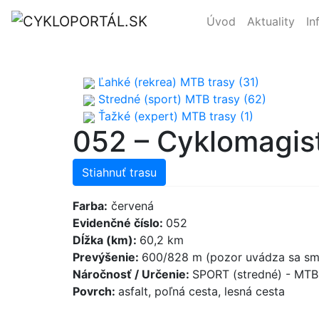
Úvod
Aktuality
In
Ľahké (rekrea) MTB trasy (31)
Stredné (sport) MTB trasy (62)
Ťažké (expert) MTB trasy (1)
052 – Cyklomagist
Stiahnuť trasu
Farba:
červená
Evidenčné číslo:
052
Dĺžka (km):
60,2 km
Prevýšenie:
600/828 m (pozor uvádza sa sme
Náročnosť / Určenie:
SPORT (stredné) - MT
Povrch:
asfalt, poľná cesta, lesná cesta