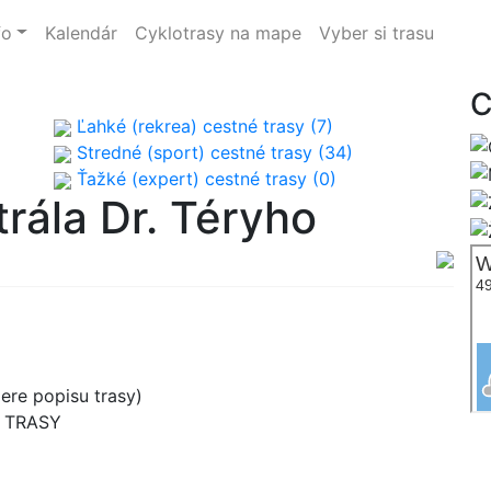
fo
Kalendár
Cyklotrasy na mape
Vyber si trasu
C
Ľahké (rekrea) cestné trasy (7)
Stredné (sport) cestné trasy (34)
Ťažké (expert) cestné trasy (0)
rála Dr. Téryho
re popisu trasy)
B TRASY