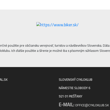
erčné použitie pre občiansku verejnosť, turistov a návštevníkov Slovenska. Dá
oklubu. Ich ďalšie použitie a šírenie je možné iba s písomným súhlasom Sloven
AL.SK
SLOVENSKÝ CYKLOKLUB
NÁMESTIE SLOBODY 6
921 01 PIEŠŤANY
E-MAIL:
OFFICE@CYKLOKLUB.SK