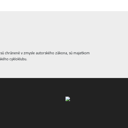
ta sú chránené v zmysle autorského zákona, sú majetkom
ského cykloklubu.