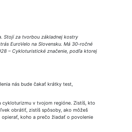
 Stojí za tvorbou základnej kostry
m trás EuroVelo na Slovensku. Má 30-ročné
28 – Cykloturistické značenie, podľa ktorej
lenia nás bude čakať krátky test,
cykloturizmu v tvojom regióne. Zistíš, kto
oľvek obrátiť, zistíš spôsoby, ako môžeš
a opierať, koho a prečo žiadať o povolenie