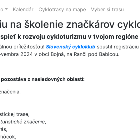
fo
Kalendár
Cyklotrasy na mape
Vyber si trasu
iu na školenie značkárov cyklo
spieť k rozvoju cykloturizmu v tvojom regióne 
álnou príležitosťou!
Slovenský cykloklub
spustil registráci
 novembra 2024 v obci Bojná, na Ranči pod Babicou.
 pozostáva z nasledovných oblastí:
značenia,
tickej trase,
uristické značenie
,
rás,
omôcok,