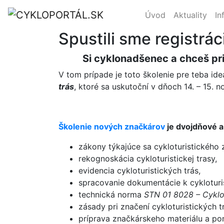
Úvod
Aktuality
In
Spustili sme registrác
Si cyklonadšenec a chceš pri
V tom prípade je toto školenie pre teba ide
trás
, ktoré sa uskutoční v dňoch 14. – 15.
Školenie nových značkárov
je dvojdňové a
zákony týkajúce sa cykloturistického 
rekognoskácia cykloturistickej trasy,
evidencia cykloturistických trás,
spracovanie dokumentácie k cykloturis
technická norma
STN 01 8028 – Cyklot
zásady pri značení cykloturistických t
príprava značkárskeho materiálu a p