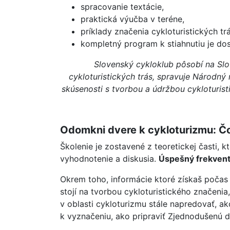
spracovanie textácie,
praktická výučba v teréne,
príklady značenia cykloturistických trá
kompletný program k stiahnutiu je do
Slovenský cykloklub pôsobí na Slo
cykloturistických trás, spravuje Národný
skúsenosti s tvorbou a údržbou cykloturist
Odomkni dvere k cykloturizmu: Čo 
Školenie je zostavené z teoretickej časti, 
vyhodnotenie a diskusia.
Úspešný frekventa
Okrem toho, informácie ktoré získaš počas 
stojí na tvorbou cykloturistického značenia
v oblasti cykloturizmu stále napredovať, ak
k vyznačeniu, ako pripraviť Zjednodušenú 