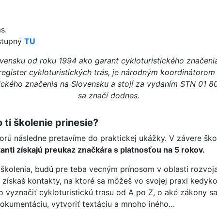
s.
stupný
TU
vensku od roku 1994 ako garant cykloturistického značenia.
 register cykloturistických trás, je národným koordinátoro
ického značenia na Slovensku a stojí za vydaním STN 01 80
sa značí dodnes.
ti školenie prinesie?
ktorú následne pretavíme do praktickej ukážky. V závere ško
nti získajú preukaz značkára s platnosťou na 5 rokov.
školenia, budú pre teba vecným prínosom v oblasti rozvoja 
, získaš kontakty, na ktoré sa môžeš vo svojej praxi kedyk
o vyznačiť cykloturistickú trasu od A po Z, o aké zákony s
dokumentáciu, vytvoriť textáciu a mnoho iného…