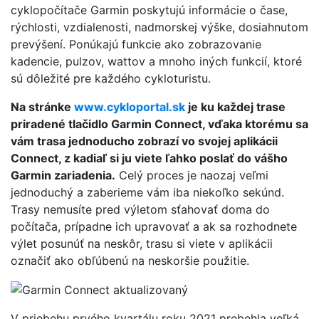
cyklopočítače Garmin poskytujú informácie o čase,
rýchlosti, vzdialenosti, nadmorskej výške, dosiahnutom
prevýšení. Ponúkajú funkcie ako zobrazovanie
kadencie, pulzov, wattov a mnoho iných funkcií, ktoré
sú dôležité pre každého cykloturistu.
Na stránke
www.cykloportal.sk
je ku každej trase
priradené tlačidlo Garmin Connect, vďaka ktorému sa
vám trasa jednoducho zobrazí vo svojej aplikácii
Connect, z kadiaľ si ju viete ľahko poslať do vášho
Garmin zariadenia.
Celý proces je naozaj veľmi
jednoduchý a zaberieme vám iba niekoľko sekúnd.
Trasy nemusíte pred výletom sťahovať doma do
počítača, prípadne ich upravovať a ak sa rozhodnete
výlet posunúť na neskôr, trasu si viete v aplikácii
označiť ako obľúbenú na neskoršie použitie.
V priebehu prvého kvartálu roku 2021 prebehla veľká