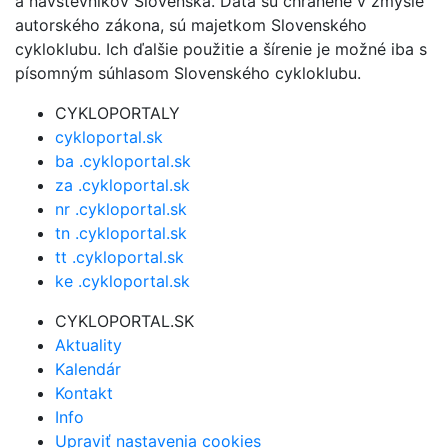
a návštevníkov Slovenska. Dáta sú chránené v zmysle
autorského zákona, sú majetkom Slovenského
cykloklubu. Ich ďalšie použitie a šírenie je možné iba s
písomným súhlasom Slovenského cykloklubu.
CYKLOPORTALY
cykloportal.sk
ba .cykloportal.sk
za .cykloportal.sk
nr .cykloportal.sk
tn .cykloportal.sk
tt .cykloportal.sk
ke .cykloportal.sk
CYKLOPORTAL.SK
Aktuality
Kalendár
Kontakt
Info
Upraviť nastavenia cookies