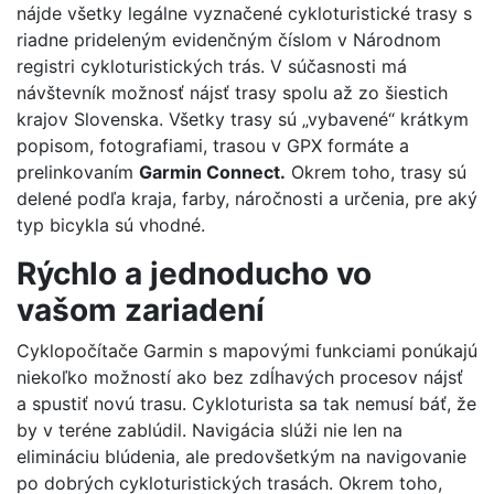
nájde všetky legálne vyznačené cykloturistické trasy s
riadne prideleným evidenčným číslom v Národnom
registri cykloturistických trás. V súčasnosti má
návštevník možnosť nájsť trasy spolu až zo šiestich
krajov Slovenska. Všetky trasy sú „vybavené“ krátkym
popisom, fotografiami, trasou v GPX formáte a
prelinkovaním
Garmin Connect.
Okrem toho, trasy sú
delené podľa kraja, farby, náročnosti a určenia, pre aký
typ bicykla sú vhodné.
Rýchlo a jednoducho vo
vašom zariadení
Cyklopočítače Garmin s mapovými funkciami ponúkajú
niekoľko možností ako bez zdĺhavých procesov nájsť
a spustiť novú trasu. Cykloturista sa tak nemusí báť, že
by v teréne zablúdil. Navigácia slúži nie len na
elimináciu blúdenia, ale predovšetkým na navigovanie
po dobrých cykloturistických trasách. Okrem toho,